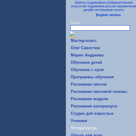
English version
Поиск
Mастер-класс
Oлег Савостюк
Мария Андреева
Обучение детей
Обучение с нуля
Программы обучения
Рисование гипсов
Рисование гипсовой головы
Рисование модели
Рисование натюрморта
Студия для взрослых
Ученики
Фоторепортаж
Школа для всех