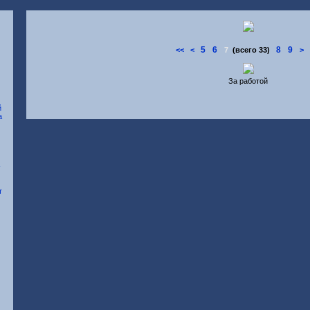
5
6
8
9
<<
<
7
(всего 33)
>
За работой